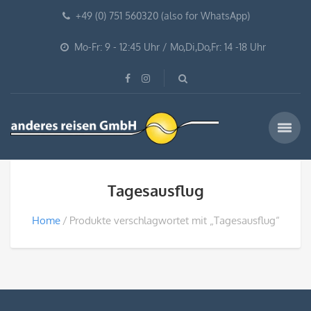
+49 (0) 751 560320 (also for WhatsApp)
Mo-Fr: 9 - 12:45 Uhr / Mo,Di,Do,Fr: 14 -18 Uhr
Tagesausflug
Home
Produkte verschlagwortet mit „Tagesausflug“