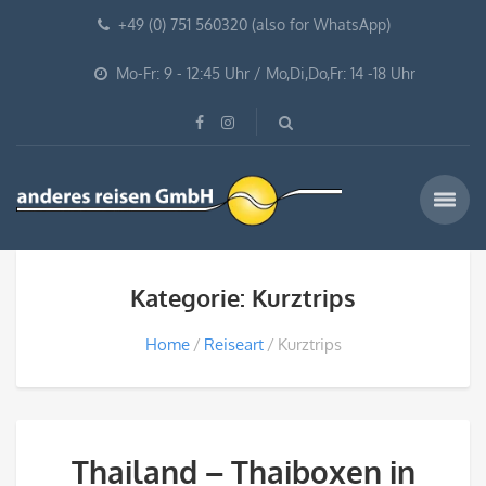
+49 (0) 751 560320 (also for WhatsApp)
Mo-Fr: 9 - 12:45 Uhr / Mo,Di,Do,Fr: 14 -18 Uhr
Kategorie: Kurztrips
Home
Reiseart
Kurztrips
Thailand – Thaiboxen in