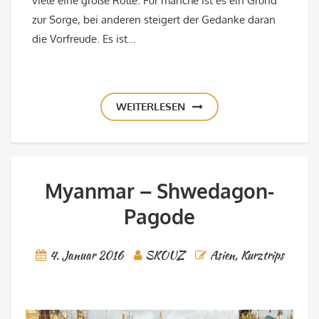
viele eine große Rolle. Für manche ist es ein Grund
zur Sorge, bei anderen steigert der Gedanke daran
die Vorfreude. Es ist...
WEITERLESEN
Myanmar – Shwedagon-
Pagode
4. Januar 2016
SKOUZ
Asien
,
Kurztrips