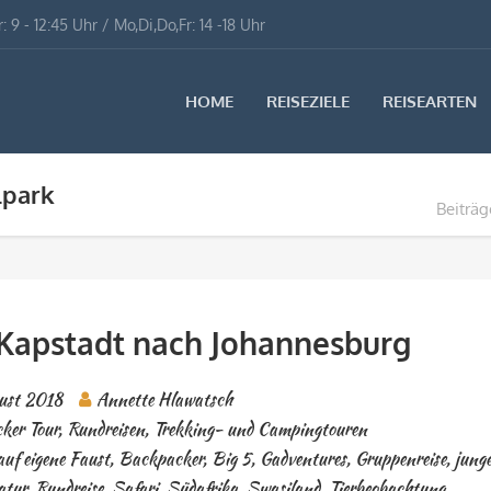
: 9 - 12:45 Uhr / Mo,Di,Do,Fr: 14 -18 Uhr
HOME
REISEZIELE
REISEARTEN
lpark
Beiträg
 Kapstadt nach Johannesburg
ust 2018
Annette Hlawatsch
ker Tour
,
Rundreisen
,
Trekking- und Campingtouren
auf eigene Faust
,
Backpacker
,
Big 5
,
Gadventures
,
Gruppenreise
,
jung
atur
,
Rundreise
,
Safari
,
Südafrika
,
Swasiland
,
Tierbeobachtung