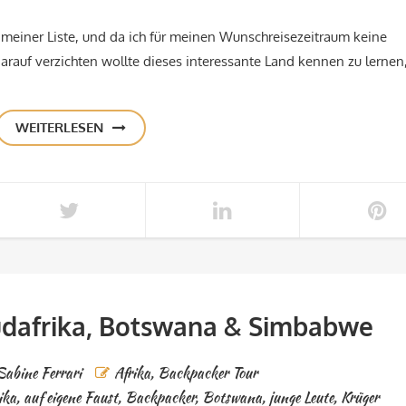
meiner Liste, und da ich für meinen Wunschreisezeitraum keine
arauf verzichten wollte dieses interessante Land kennen zu lernen
WEITERLESEN
üdafrika, Botswana & Simbabwe
Sabine Ferrari
Afrika
,
Backpacker Tour
ika
,
auf eigene Faust
,
Backpacker
,
Botswana
,
junge Leute
,
Krüger