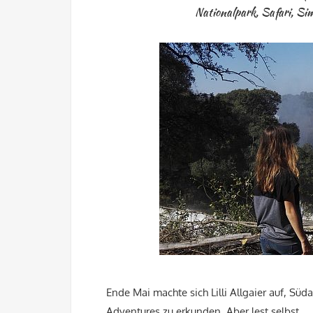
Nationalpark
,
Safari
,
Si
Ende Mai machte sich Lilli Allgaier auf, Süd
Adventures zu erkunden. Aber lest selbst….