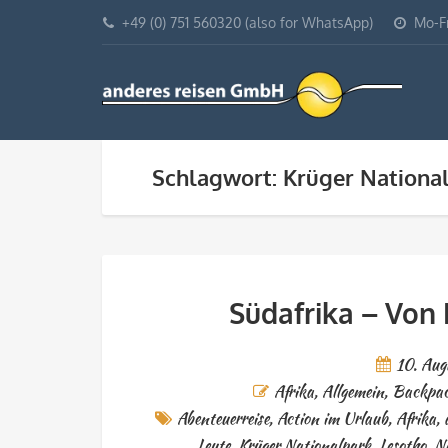
+49 (0) 751 560320 (also for WhatsApp)
Mo-Fr
Schlagwort: Krüger Nationa
Südafrika – Von
10. Aug
Afrika
,
Allgemein
,
Backpac
Abenteuerreise
,
Action im Urlaub
,
Afrika
,
Leute
,
Krüger Nationalpark
,
Lesotho
,
N